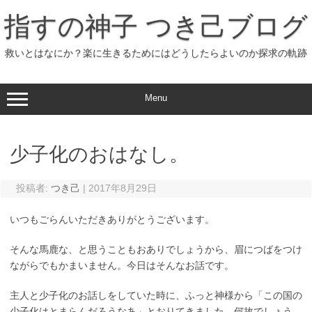
コ
ン
指すの神子 つき己ブログ
テ
ン
ツ
へ
救いとはなにか？楽に生きるためにはどうしたらよいのか探求の軌跡
ス
キ
ッ
プ
Menu
少子化のおはなし。
投稿者:
つき己
|
2017年8月29日
いつもごらんいただきありがとうございます。
そんな馬鹿な、と思うこともおありでしょうから、眉につばをつけ
ながらでもかまいません。今日はそんなお話です。
主人と少子化のお話しをしていた時に、ふっと神様から「この国の
少子化はとまらんだろうなあ」とおりてきました。何故でしょう