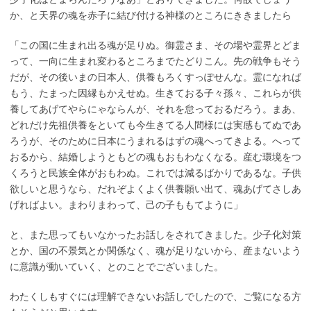
か、と天界の魂を赤子に結び付ける神様のところにききましたら
「この国に生まれ出る魂が足りぬ。御霊さま、その場や霊界とどま
って、一向に生まれ変わるところまでたどりこん。先の戦争もそう
だが、その後いまの日本人、供養もろくすっぽせんな。霊になれば
もう、たまった因縁もかえせぬ。生きておる子々孫々、これらが供
養してあげてやらにゃならんが、それを怠っておるだろう。まあ、
どれだけ先祖供養をといても今生きてる人間様には実感もてぬであ
ろうが、そのために日本にうまれるはずの魂へってきよる。へって
おるから、結婚しようともどの魂もおもわなくなる。産む環境をつ
くろうと民族全体がおもわぬ。これでは減るばかりであるな。子供
欲しいと思うなら、だれぞよくよく供養願い出て、魂あげてさしあ
げればよい。まわりまわって、己の子ももてように」
と、また思ってもいなかったお話しをされてきました。少子化対策
とか、国の不景気とか関係なく、魂が足りないから、産まないよう
に意識が動いていく、とのことでございました。
わたくしもすぐには理解できないお話しでしたので、ご覧になる方