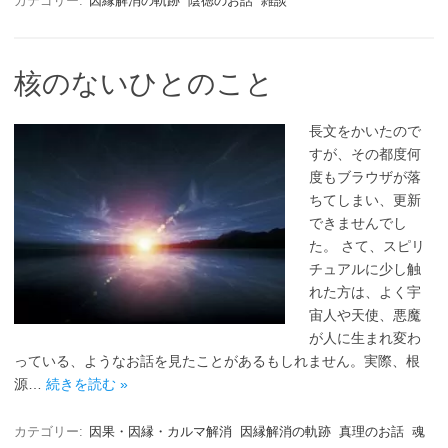
カテゴリー:
因縁解消の軌跡
陰徳のお話
雑談
核のないひとのこと
長文をかいたので
すが、その都度何
度もブラウザが落
ちてしまい、更新
できませんでし
た。 さて、スピリ
チュアルに少し触
れた方は、よく宇
宙人や天使、悪魔
が人に生まれ変わ
っている、ようなお話を見たことがあるもしれません。実際、根
源…
続きを読む »
カテゴリー:
因果・因縁・カルマ解消
因縁解消の軌跡
真理のお話
魂