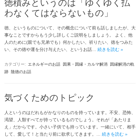
徳積みというのは「ゆくゆく払
わなくてはならないもの」
徳、というものについて、その概念について前も話しましたが、大
事なことですからもう少し詳しくご説明をしましょう。 よく、他
人のために(親でも兄弟でも）何かしたい、祈りたい、徳をつみた
い、その徳や運を分け与えたい、というお話…
続きを読む »
カテゴリー:
エネルギーのお話
因果・因縁・カルマ解消
因縁解消の軌
跡
陰徳のお話
気づくためのトピック
人というのはだれもがかなりのものを持っています。不安、恐怖、
渇望、人類すべてが持っているものでしょう。それが「あたりま
え」だからです。小さい子供でも持っています。一緒にいて、相手
して、愛して！と当たり前に欲求してきます。…
続きを読む »