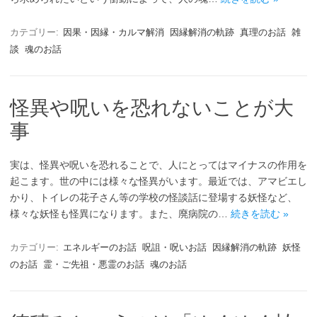
カテゴリー:
因果・因縁・カルマ解消
因縁解消の軌跡
真理のお話
雑
談
魂のお話
怪異や呪いを恐れないことが大
事
実は、怪異や呪いを恐れることで、人にとってはマイナスの作用を
起こます。世の中には様々な怪異がいます。最近では、アマビエし
かり、トイレの花子さん等の学校の怪談話に登場する妖怪など、
様々な妖怪も怪異になります。また、廃病院の…
続きを読む »
カテゴリー:
エネルギーのお話
呪詛・呪いお話
因縁解消の軌跡
妖怪
のお話
霊・ご先祖・悪霊のお話
魂のお話