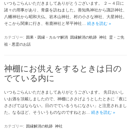
いつもごらんいただきましてありがとうございます。 ２～４日に
諸々の用事があり、青森を訪ねました。善知鳥神社から諏訪神社、
八幡神社から昭和大仏、岩木山神社、村の小さな神社、大星神社。
そこから関東に行き、有鹿神社と琴平神社…
続きを読む »
カテゴリー:
因果・因縁・カルマ解消
因縁解消の軌跡
神社
霊・ご先
祖・悪霊のお話
神棚にお供えをするときは日の
でている内に
いつもごらんいただきましてありがとうございます。 先日おいし
いお酒を頂戴しましたので、神棚にささげようとしたときに「夜に
ささげてはならない。日のでているうちになさい」と注意されまし
た。なるほど、そういうものなのですねとお…
続きを読む »
カテゴリー:
因縁解消の軌跡
神社