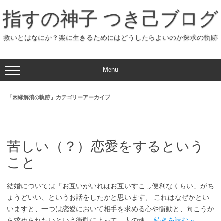
コ
ン
指すの神子 つき己ブログ
テ
ン
ツ
へ
救いとはなにか？楽に生きるためにはどうしたらよいのか探求の軌跡
ス
キ
ッ
プ
Menu
「
因縁解消の軌跡
」カテゴリーアーカイブ
苦しい（？）恋愛をするという
こと
結婚については「お互いがいればお互いすこし便利なくらい」がち
ょうどいい、というお話をしたかと思います。 これはなぜかとい
いますと、一つは恋愛において相手を求める心や衝動と、向こうか
ら求められたいという衝動によって、人の魂…
続きを読む »