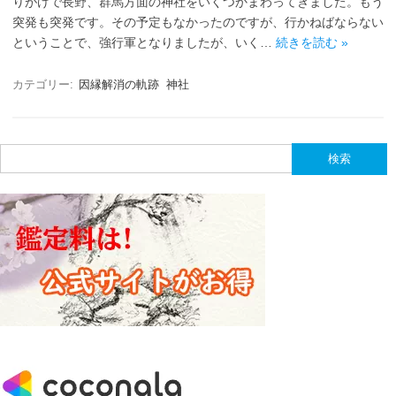
りがけで長野、群馬方面の神社をいくつかまわってきました。もう
突発も突発です。その予定もなかったのですが、行かねばならない
ということで、強行軍となりましたが、いく…
続きを読む »
カテゴリー:
因縁解消の軌跡
神社
検
索: