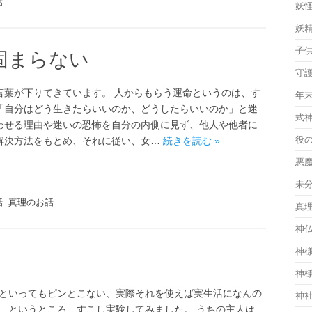
話
妖
妖
子
固まらない
守
言葉が下りてきています。 人からもらう運命というのは、す
年
「自分はどう生きたらいいのか、どうしたらいいのか」と迷
式
わせる理由や迷いの恐怖を自分の内側に見ず、他人や他者に
役
解決方法をもとめ、それに従い、女…
続きを読む »
悪
未
話
真理のお話
真
神
神
神
といってもピンとこない、実際それを使えば実生活になんの
神
、というところ、すこし実験してみました。 うちの主人は、