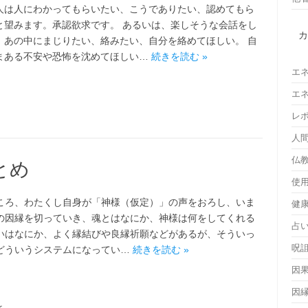
人は人にわかってもらいたい、こうでありたい、認めてもら
と望みます。承認欲求です。 あるいは、楽しそうな会話をし
、あの中にまじりたい、絡みたい、自分を絡めてほしい。 自
まある不安や恐怖を沈めてほしい…
続きを読む »
エ
エ
レ
人
仏
とめ
使
ころ、わたくし自身が「神様（仮定）」の声をおろし、いま
健
の因縁を切っていき、魂とはなにか、神様は何をしてくれる
占
いはなにか、よく縁結びや良縁祈願などがあるが、そういっ
呪
どういうシステムになってい…
続きを読む »
因
因