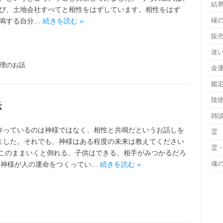
結
び、土地会社すべてと相性をはずしています。相性をはず
縁
鳴する自分…
続きを読む »
販
迷
理のお話
金
鑑
陰
き
雑
作っているのは神様ではなく、相性と共鳴だというお話しを
霊
ました。それでも、神様はある程度の未来は教えてください
霊
 このままいくと倒れる、子供はできる、相手がみつかるだろ
魂
c 神様が人の運命をつくってい…
続きを読む »