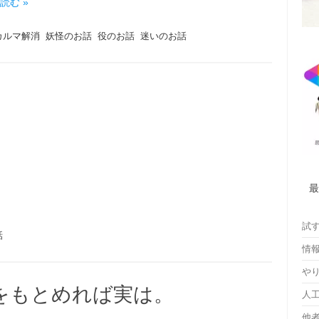
読む »
カルマ解消
妖怪のお話
役のお話
迷いのお話
試
話
情
や
をもとめれば実は。
人
他