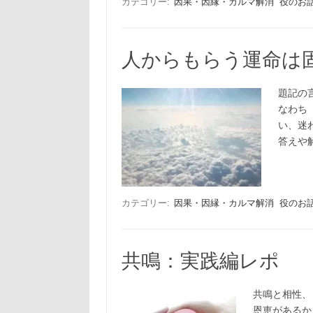
カテゴリー:
因果・因縁・カルマ解消
役のお
人からもらう運命は
題記の
なわち
い、迷
答えや
カテゴリー:
因果・因縁・カルマ解消
役のお
共鳴：実践編レポ
共鳴と相性、
恩恵があるか