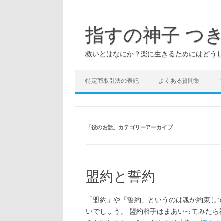
コ
ン
テ
指すの神子 つ
ン
ツ
へ
救いとはなにか？楽に生きるためにはどう
ス
キ
ッ
プ
特定商取引法の表記
よくある質問集
「
役のお話
」カテゴリーアーカイブ
盟約と誓約
「盟約」や「誓約」というのは魂が約束し
いでしょう。 盟約相手はまあいってみたら