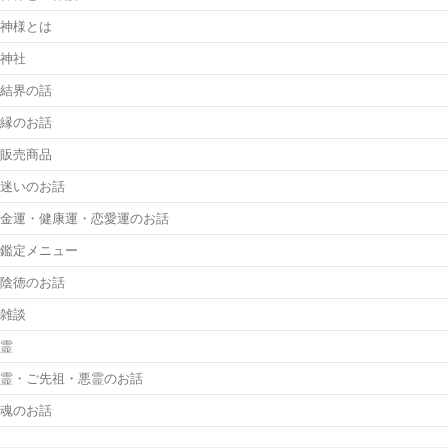
神様とは
神社
結界の話
縁のお話
販売商品
迷いのお話
金運・健康運・恋愛運のお話
鑑定メニュー
陰徳のお話
雑談
霊
霊・ご先祖・悪霊のお話
魂のお話