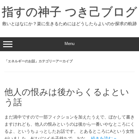
コ
ン
指すの神子 つき己ブログ
テ
ン
ツ
へ
救いとはなにか？楽に生きるためにはどうしたらよいのか探求の軌跡
ス
キ
ッ
プ
Menu
「
エネルギーのお話
」カテゴリーアーカイブ
他人の恨みは後からくるよとい
う話
まだ渦中ですので一部フィクションを加えたうえで、ぼかして書き
ますけれども、他人の恨みというのは後から一番いやなところにく
るよ、というちょっとしたお話です。 とあるところにAという女性
がいました。Aはバツイチ子持ちで、おな…
続きを読む »