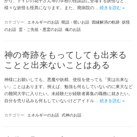
かり、トイレの花子さん等の学校の怪談話に登場する妖怪など、
様々な妖怪も怪異になります。また、廃病院の…
続きを読む »
カテゴリー:
エネルギーのお話
呪詛・呪いお話
因縁解消の軌跡
妖怪
のお話
霊・ご先祖・悪霊のお話
魂のお話
神の奇跡をもってしても出来る
ことと出来ないことはある
神様にお願いしても、悪魔や妖精、使役を使っても「実は出来な
い」ことはあります。例えば、勉強も何もしていないのに東大など
の難関大学に入りたい。未経験だが経験者募集の職務に就きたい。
自分を売り込みも何もしていないけどアイドル…
続きを読む »
カテゴリー:
エネルギーのお話
式神のお話