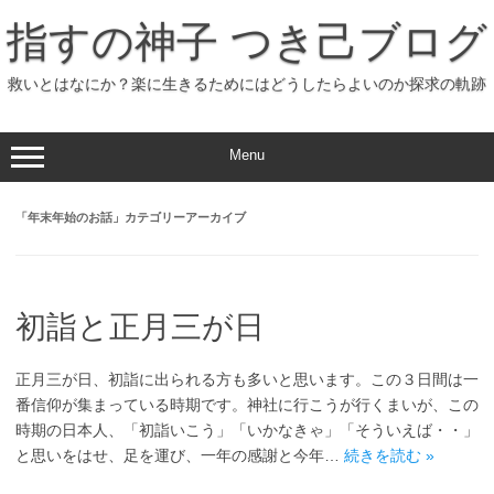
コ
ン
指すの神子 つき己ブログ
テ
ン
ツ
へ
救いとはなにか？楽に生きるためにはどうしたらよいのか探求の軌跡
ス
キ
ッ
プ
Menu
「
年末年始のお話
」カテゴリーアーカイブ
初詣と正月三が日
正月三が日、初詣に出られる方も多いと思います。この３日間は一
番信仰が集まっている時期です。神社に行こうが行くまいが、この
時期の日本人、「初詣いこう」「いかなきゃ」「そういえば・・」
と思いをはせ、足を運び、一年の感謝と今年…
続きを読む »