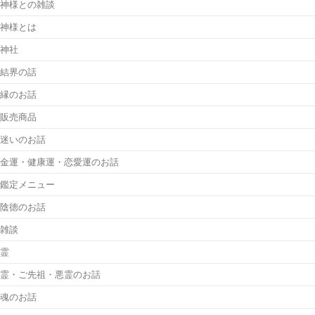
神様との雑談
神様とは
神社
結界の話
縁のお話
販売商品
迷いのお話
金運・健康運・恋愛運のお話
鑑定メニュー
陰徳のお話
雑談
霊
霊・ご先祖・悪霊のお話
魂のお話