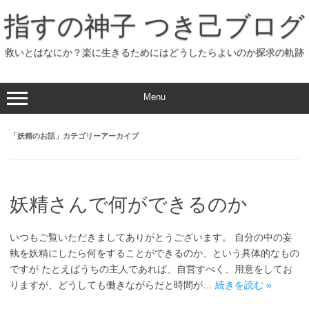
コ
ン
指すの神子 つき己ブログ
テ
ン
ツ
へ
救いとはなにか？楽に生きるためにはどうしたらよいのか探求の軌跡
ス
キ
ッ
プ
Menu
「
妖精のお話
」カテゴリーアーカイブ
妖精さんで何ができるのか
いつもご覧いただきましてありがとうございます。 自分の中の妄
執を妖精にしたら何をすることができるのか、という具体的なもの
ですが たとえばうちの主人であれば、自営すべく、用意をしてお
りますが、どうしても働きながらだと時間が…
続きを読む »