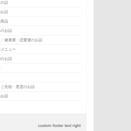
界の話
のお話
売商品
いのお話
運・健康運・恋愛運のお話
定メニュー
徳のお話
談
・ご先祖・悪霊のお話
のお話
custom footer text right