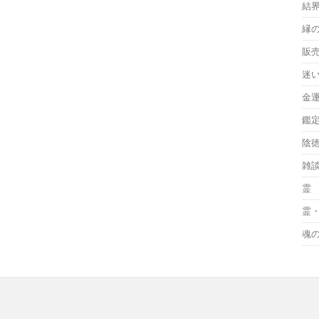
結
縁
販
迷
金
鑑
陰
雑
霊
霊
魂