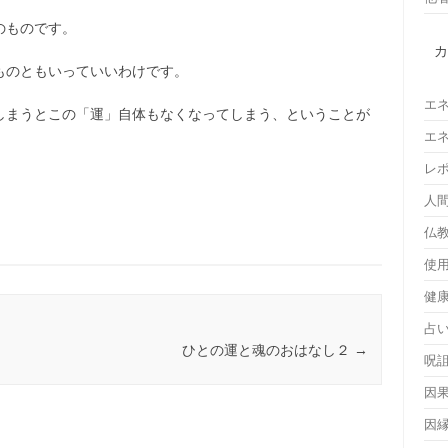
のものです。
ものともいっていいわけです。
エ
しまうとこの「運」自体もなくなってしまう、ということが
エ
レ
人
仏
使
健
占
ひとの運と魂のおはなし２
→
呪
因
因