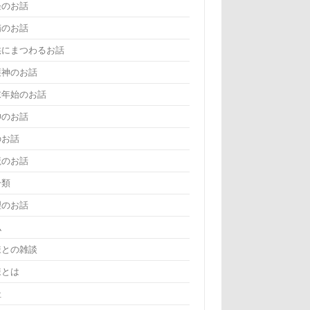
怪のお話
精のお話
供にまつわるお話
護神のお話
末年始のお話
神のお話
のお話
魔のお話
分類
理のお話
仏
様との雑談
様とは
社