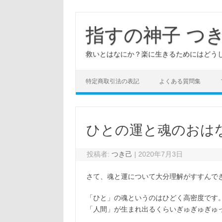
コ
ン
テ
指すの神子 つ
ン
ツ
へ
救いとはなにか？楽に生きるためにはどう
ス
キ
ッ
プ
特定商取引法の表記
よくある質問集
ひとの運と魂のおは
投稿者:
つき己
|
2020年7月3日
さて、魂と運について大分理解がすすんで
「ひと」の魂というのはひどく高密度です
「人間」が生まれ出るくらいぎゅぎゅぎゅ