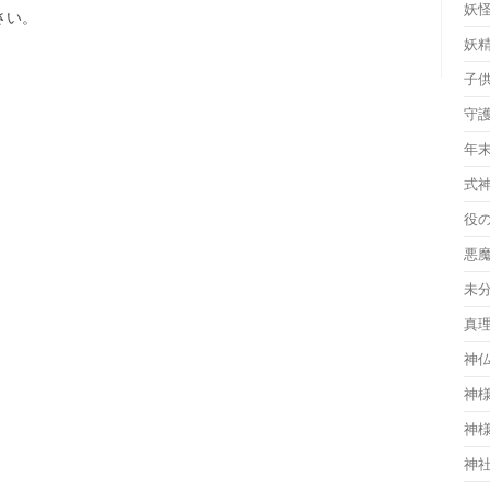
妖
さい。
妖
子
守
年
式
役
悪
未
真
神
神
神
神