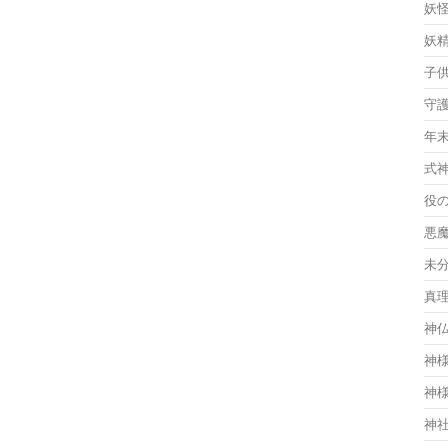
妖
妖
子
守
年
式
役
悪
未
真
神
神
神
神