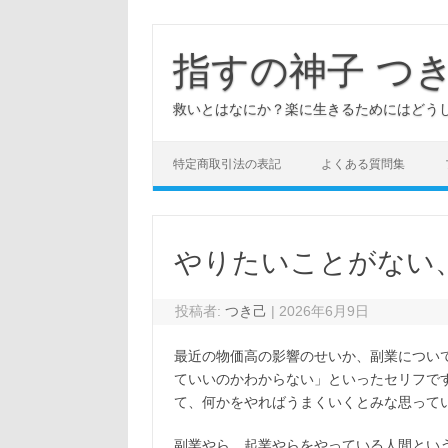
コ
ン
テ
指すの神子 つ
ン
ツ
へ
救いとはなにか？楽に生きるためにはどう
ス
キ
ッ
プ
特定商取引法の表記
よくある質問集
やりたいことがない
投稿者:
つき己
|
2026年6月9日
最近の物価高の影響のせいか、副業につい
ていいのかわからない」といったセリフで
て、何かをやればうまくいくとみな思って
副業やら、起業やらをやっている人間とい