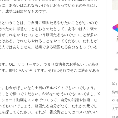
ちに、あるいはこれならいけるとおもっていたものを形にし
す。成功は副次的なものです。
るということは、ご自身に確固たるやりたいことがないので
光のために得意なことをおさめたとして、あるいは人に褒め
分がこれをやりたい」という確固たるものでないことが多い
とはある。それならやれることをやってください。だれもが
売人ではありません。起業できる確固たる自分をもっている
ます。OL、サラリーマン、つまり成功者のお手伝いしか為せ
です。8割くらいがそうです。それはそれでそこに適正がある
試
か。お金がほしいなら土日のアルバイトでもいいでしょう。
情
ことで稼いでください。SNSをつかうのでもいいですし、X
す。ショート動画をスマホでつくって、自分の知識や技術、な
や
いでもいいでしょう。確固たる自分がなく、だれかの元でし
人
先を探してください。それが一番投資としてはコスパがいい
他