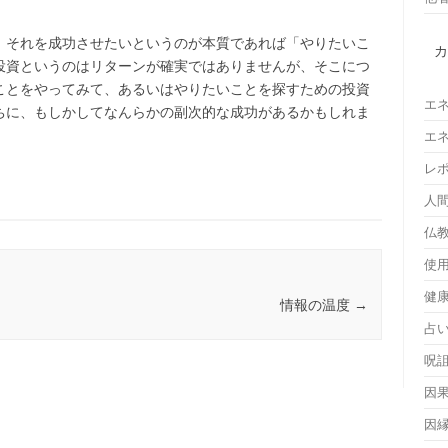
、それを成功させたいというのが本質であれば「やりたいこ
投資というのはリターンが確実ではありませんが、そこにつ
ことをやってみて、あるいはやりたいことを探すための投資
エ
ちに、もしかしてなんらかの副次的な成功があるかもしれま
エ
レ
人
仏
使
健
情報の温度
→
占
呪
因
因