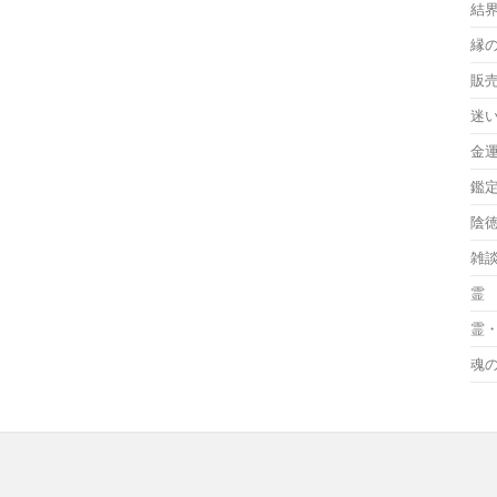
結
縁
販
迷
金
鑑
陰
雑
霊
霊
魂