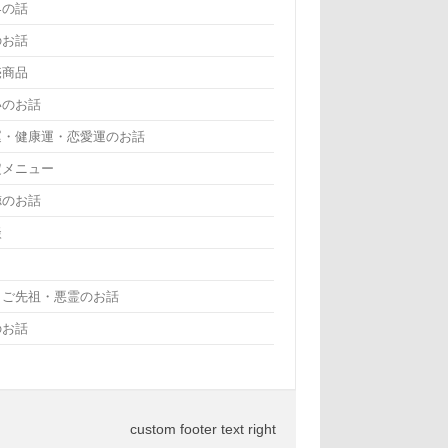
界の話
のお話
売商品
いのお話
運・健康運・恋愛運のお話
定メニュー
徳のお話
談
・ご先祖・悪霊のお話
のお話
custom footer text right