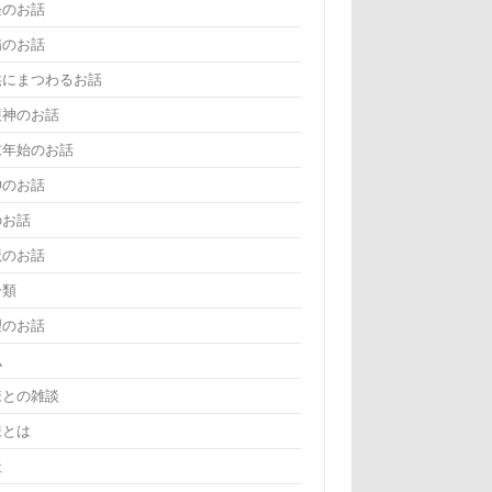
怪のお話
精のお話
供にまつわるお話
護神のお話
末年始のお話
神のお話
のお話
魔のお話
分類
理のお話
仏
様との雑談
様とは
社