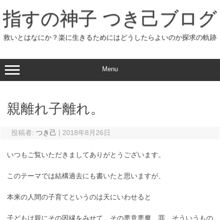
コ
ン
指すの神子 つき己ブログ
テ
ン
ツ
へ
救いとはなにか？楽に生きるためにはどうしたらよいのか探求の軌跡
ス
キ
ッ
プ
Menu
親離れ子離れ。
投稿者:
つき己
|
2018年8月26日
いつもご覧いただきましてありがとうございます。
このテーマでは結構過去にも書いたと思いますが、
本来の人間の子育てというのは天にいわせると
子どもは親にその因縁をみせて、その悪意悪魔、罪、そういうもの