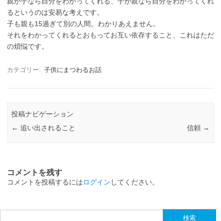
親が子なら自分をわかってくれる、子が親なら自分をわかってくれ
るというのは安易な考えです。
子も親も15過ぎて別の人間。わかりあえません。
それをわかってくれるとおもってお互い依存すること、これはただ
の煩悩です。
カテゴリー:
子供にまつわるお話
投稿ナビゲーション
←
追い出されること
信頼
→
コメントを残す
コメントを投稿するには
ログイン
してください。
検