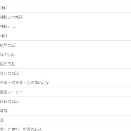
神仏
神様との雑談
神様とは
神社
結界の話
縁のお話
販売商品
迷いのお話
金運・健康運・恋愛運のお話
鑑定メニュー
陰徳のお話
雑談
霊
霊・ご先祖・悪霊のお話