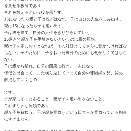
を見せる教師であり、
それを教えるという役を果たす。
15になったら親と子は魂がはなれ、子は自分の人生を歩み出す。
親は15になったら子を追い出す。
子は親を捨て、自分の人生をきりひらいていく。
15過ぎて親が子を手放さないというのは親の煩悩。
親は子を家におくとなれば、その対価としてさらに働かなければな
らない。子のために、子をおいた自分のためにも働かなくてはなら
ない。
子は親から離れ、自分の因果に行き、一人になり、
伴侶と出会って、また繰り返していって自分の罪因縁を見、認め、
解消していくもの
です。
子が家にずっとあること、親が子を追い出さないこと、
これすなわち連鎖であり、
親が子を背負う、子が親を背負うという日本人が背負っている拘束
にすぎません。