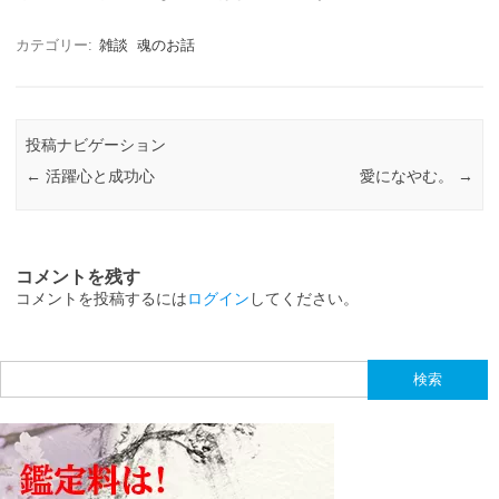
カテゴリー:
雑談
魂のお話
投稿ナビゲーション
←
活躍心と成功心
愛になやむ。
→
コメントを残す
コメントを投稿するには
ログイン
してください。
検
索: