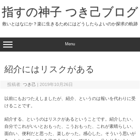
コ
ン
指すの神子 つき己ブログ
テ
ン
ツ
へ
救いとはなにか？楽に生きるためにはどうしたらよいのか探求の軌跡
ス
キ
ッ
プ
Menu
紹介にはリスクがある
投稿者:
つき己
|
2019年10月26日
以前にもおつたえしましたが、紹介、というのは報いを代わりに受
けることです。
紹介する、というのはリスクがあるということです。紹介したい、
自分でこれがいいとおもった、こうおもった、これが素晴らしい、
面白い、便利だと思った、楽しかった。感心した。そういう思いが