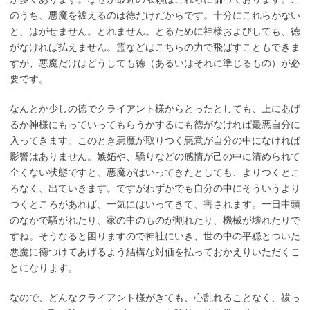
のうち、悪魔を祓えるのは徳だけだからです。十分にこれらがない
と、はがせません。とれません。とるために神様およびしても、徳
がなければ払えません。霊などはこちらの力で飛ばすこともできま
すが、悪魔だけはどうしても徳（あるいはそれに準じるもの）が必
要です。
なんとか少しの徳でクライアント様からとったとしても、上にあげ
るか神様にもっていってもらうかするにも徳がなければ最悪自分に
入ってきます。このとき悪魔が取りつく悪意が自分の中になければ
影響はありません。嫉妬や、驕りなどの感情が己の中に清められて
全くない状態ですと、悪魔がはいってきたとしても、よりつくとこ
ろなく、出ていきます。ですがわずかでも自分の中にそういうより
つくところがあれば、一気にはいってきて、害されます。一日中頭
のなかで騒がれたり、家の中のものが割れたり、機械が壊れたりで
すね。そうなると困りますので神社にいき、世の中の平穏とついた
悪魔に徳つけてあげるよう結構な対価を払っておかえりいただくこ
とになります。
なので、どんなクライアント様がきても、心乱れることなく、祓っ