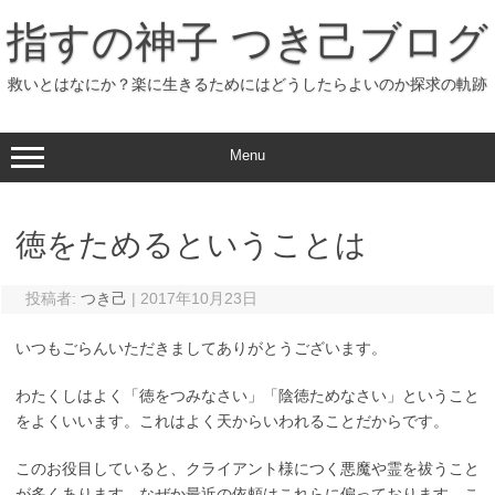
コ
ン
指すの神子 つき己ブログ
テ
ン
ツ
へ
救いとはなにか？楽に生きるためにはどうしたらよいのか探求の軌跡
ス
キ
ッ
プ
Menu
徳をためるということは
投稿者:
つき己
|
2017年10月23日
いつもごらんいただきましてありがとうございます。
わたくしはよく「徳をつみなさい」「陰徳ためなさい」ということ
をよくいいます。これはよく天からいわれることだからです。
このお役目していると、クライアント様につく悪魔や霊を祓うこと
が多くあります。なぜか最近の依頼はこれらに偏っております。こ