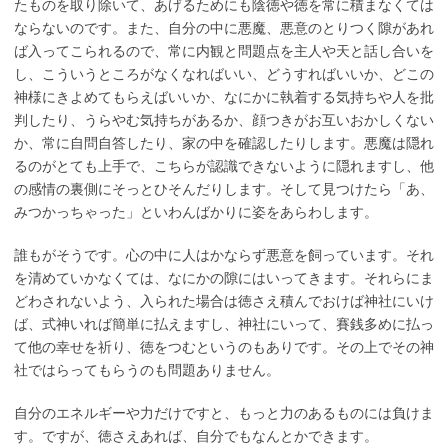
たものを取り除いて、あげるためにも陰徳や徳を常に積まなくては
ならないのです。また、自分の中に悪魔、悪意のとりつく隙があれ
ば入ってこられるので、常に内観と問題点を主人や天と話し合いを
し、こういうところがなくなればいい、どうすればいいか、どこの
神様にきよめてもらえばいいか、なにかに執着する気持ちや人を批
判したり、うらやむ気持ちがあるか、顔つきがお互いおかしくない
か、常に自問自答したり、家の中を確認したりします。悪魔は隠れ
るのがとても上手で、こちらが認識できないように隠れますし、他
の感情の裏側にそっとひそんだりします。そして見つけたら「あ、
みつかっちゃった」といわんばかりに姿をあらわします。
誰もがそうです。心の中に人はかならず悪意を飼っています。それ
を清めていかなくては、なにかの隙にはいってきます。それらにま
どわされないよう、入られた場合は徳さえ積んでおけば神社にいけ
ば、式神いれば簡単に払えますし、神社にいって、賽銭多めに払っ
て他の幸せを祈り、徳をつむというのもありです。その上でその神
社ではらってもらうのも問題ありません。
自分のエネルギーや力だけですと、もっと力のあるものには負けま
す。ですが、徳さえあれば、自分でもなんとかできます。